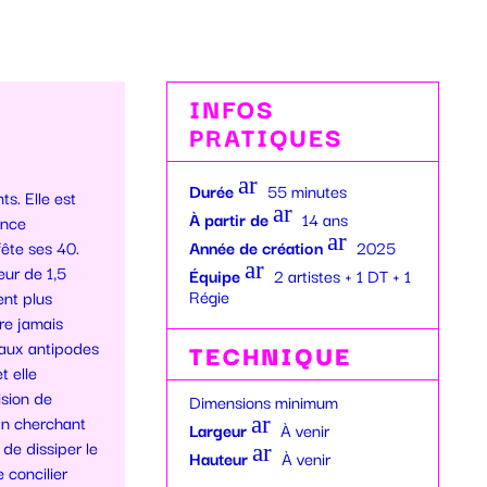
INFOS
PRATIQUES
ar
Durée
55 minutes
ts. Elle est
ro
ar
À partir de
14 ans
ance
w
ro
ar
fête ses 40.
Année de création
2025
_r
w
ro
ar
ur de 1,5
Équipe
2 artistes + 1 DT + 1
ig
_r
w
ro
Régie
ent plus
ht
ig
_r
w
tre jamais
ic
ht
ig
_r
 aux antipodes
TECHNIQUE
o
ic
ht
ig
t elle
n
o
ic
ht
ision de
Dimensions minimum
n
o
ic
 En cherchant
ar
Largeur
À venir
n
o
de dissiper le
ro
ar
Hauteur
À venir
n
 concilier
w
ro