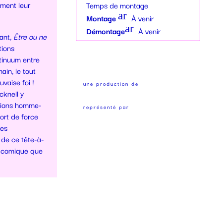
mment leur
Temps de montage
_r
w
ar
ig
Montage
À venir
_r
ro
ht
ar
ig
Démontage
À venir
ant,
Être ou ne
w
ic
ro
ht
tions
_r
o
w
ic
ntinuum entre
ig
n
_r
o
ain, le tout
ht
ig
n
vaise foi !
ic
une production de
ht
cknell y
o
ic
ations homme-
n
o
représenté par
ort de force
n
les
 de ce tête-à-
i comique que