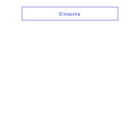
S'inscrire
438 771-4948
allo@agencerogerroger.com