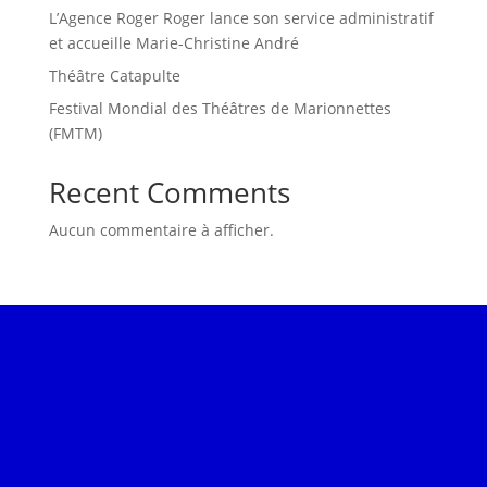
L’Agence Roger Roger lance son service administratif
et accueille Marie-Christine André
Théâtre Catapulte
Festival Mondial des Théâtres de Marionnettes
(FMTM)
Recent Comments
Aucun commentaire à afficher.